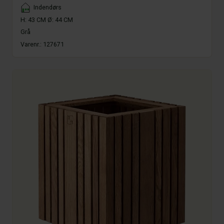
Placement
Indendørs
H: 43 CM Ø: 44 CM
Grå
Varenr.:
127671