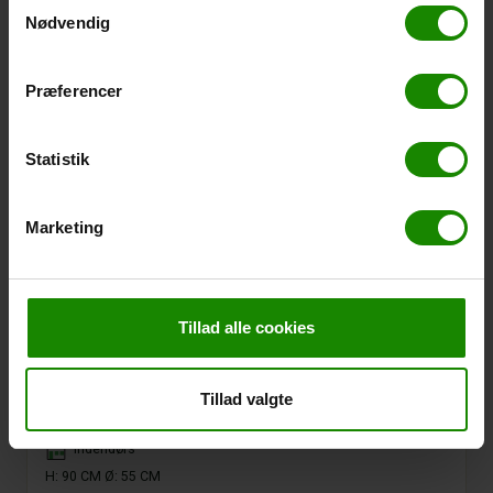
Samtykkevalg
Nødvendig
Præferencer
Statistik
Marketing
Tillad alle cookies
Tillad valgte
KaraKoram High Antique Brown Ø55 H90
Placement
Indendørs
H: 90 CM Ø: 55 CM