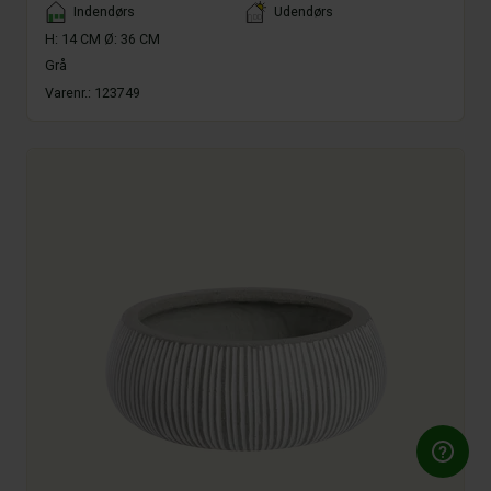
Placement
Indendørs
Udendørs
H: 14 CM Ø: 36 CM
Grå
Varenr.:
123749