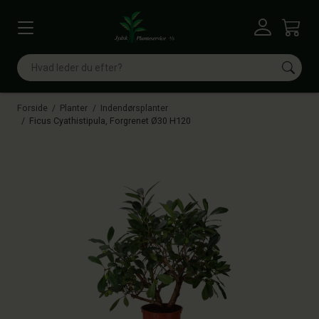
Vis menu
Log ind
Kurv
Søg
Forside
Planter
Indendørsplanter
Ficus Cyathistipula, Forgrenet Ø30 H120