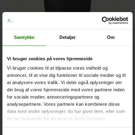
Samtykke
Detaljer
Om
Vi bruger cookies på vores hjemmeside
Vi bruger cookies til at tilpasse vores indhold og
annoncer, til at vise dig funktioner til sociale medier og til
KaraKoram High Antique Black Ø55 H90
at analysere vores trafik. Vi deler også oplysninger om
Placement
Indendørs
din brug af vores hjemmeside med vores partnere inden
H: 90 CM Ø: 55 CM
for sociale medier, annonceringspartnere og
Sort
analysepartnere. Vores partnere kan kombinere disse
Varenr.:
127534
data med andre oplysninger, du har givet dem, eller som
de har indsamlet fra din brug af deres tjenester.