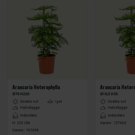
Araucaria Heterophylla
Araucaria Hetero
Ø70 H220
Ø10,5 H35
LightType
LightType
Direkte sol
Lyst
Direkte sol
Halvskygge
Halvskygge
Placement
Placement
Indendørs
Indendørs
H: 220 CM
Varenr.:
127663
Varenr.:
101699