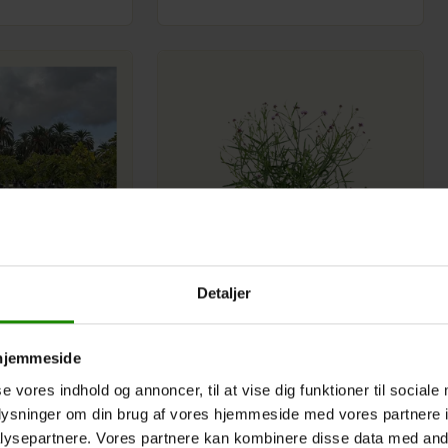
Detaljer
. Forgr.
Verbena Bonariensis, Kæmpe
Verbena Ø17
 hjemmeside
Forgr. Ø55 H200
LightType
Direkte sol
Lyst
Lyst
se vores indhold og annoncer, til at vise dig funktioner til sociale
Placement
Indendørs
Udendørs
oplysninger om din brug af vores hjemmeside med vores partnere i
Udendørs
Varenr.:
122215
ysepartnere. Vores partnere kan kombinere disse data med andr