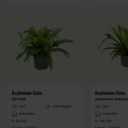
Asplenium Gioia
Asplenium Gioia
Ø23 H60
Asplenium Antiqum
LightType
LightType
Lyst
Halvskygge
Lyst
Placement
Placement
Indendørs
Indendørs
H: 60 CM
H: 100 CM
Varenr.:
127630
Varenr.:
128140