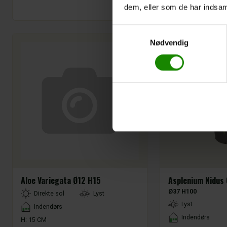
dem, eller som de har indsaml
Varenr.:
123186
Samtykkevalg
Nødvendig
Aloe Variegata Ø12 H15
Asplenium Nidus
Ø37 H100
LightType
Direkte sol
Lyst
LightType
Lyst
Placement
Indendørs
Placement
Indendørs
H: 15 CM