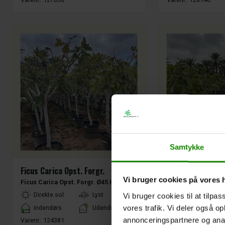
Samtykke
Ficus Carica Opst. Forgr.
Ficus Carica Opst
Vi bruger cookies på vores
Ficus Carica Opst. Forgr. Ø45 H180
Ficus Carica opst. 
LightType
LightType
Direkte sol
Lyst
Direkte sol
Vi bruger cookies til at tilpas
Placement
Placement
vores trafik. Vi deler også 
Indendørs
Udendørs
Indendørs
annonceringspartnere og anal
Varenr.:
124381
H: 200 CM