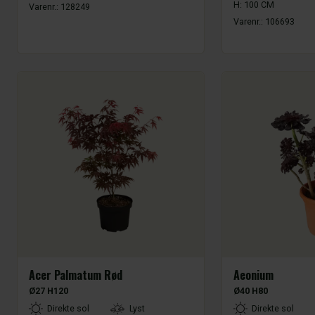
H: 100 CM
Varenr.:
128249
Varenr.:
106693
Acer Palmatum Rød
Aeonium
Ø27 H120
Ø40 H80
LightType
LightType
Direkte sol
Lyst
Direkte sol