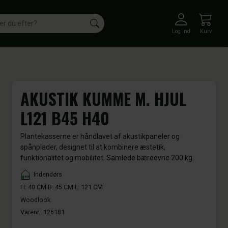
Log ind
Kurv
AKUSTIK KUMME M. HJUL
L121 B45 H40
Plantekasserne er håndlavet af akustikpaneler og
spånplader, designet til at kombinere æstetik,
funktionalitet og mobilitet. Samlede bæreevne 200 kg.
Placement
Indendørs
H: 40 CM B: 45 CM L: 121 CM
Woodlook
Varenr.:
126181