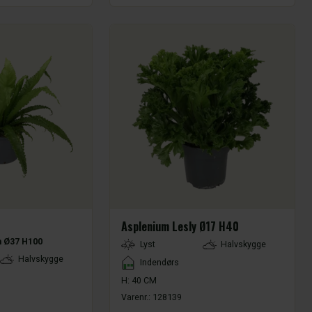
Asplenium Lesly Ø17 H40
 Ø37 H100
LightType
Lyst
Halvskygge
Halvskygge
Placement
Indendørs
H: 40 CM
Varenr.:
128139