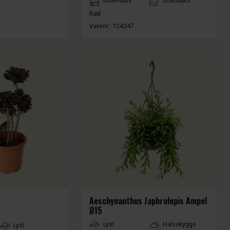
Indendørs
Udendørs
Rød
Varenr.:
124247
Aeschynanthus Japhrolepis Ampel
Ø15
LightType
Lyst
Halvskygge
Lyst