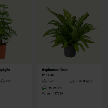
phylla
Asplenium Gioia
Ø17 H45
LightType
Lyst
Lyst
Halvskygge
Placement
Indendørs
Varenr.:
127629