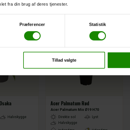
et fra din brug af deres tjenester.
Præferencer
Statistik
Tillad valgte
 Osaka
Acer Palmatum Rød
Acer Palmatum Mix Ø19 H70
LightType
Halvskygge
Direkte sol
Lyst
Halvskygge
Placement