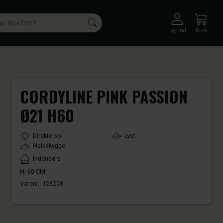
Log ind
Kurv
CORDYLINE PINK PASSION
Ø21 H60
LightType
Direkte sol
Lyst
Halvskygge
Placement
Indendørs
H: 60 CM
Varenr.:
128208