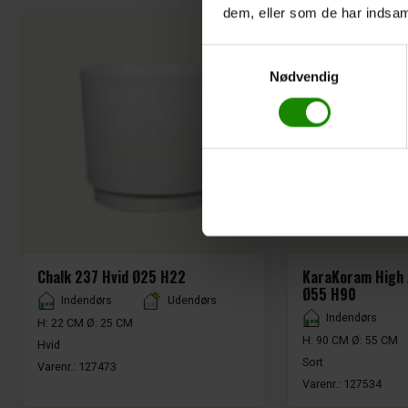
dem, eller som de har indsaml
Samtykkevalg
Nødvendig
Chalk 237 Hvid Ø25 H22
KaraKoram High 
Ø55 H90
Placement
Indendørs
Udendørs
Placement
Indendørs
H: 22 CM Ø: 25 CM
H: 90 CM Ø: 55 CM
Hvid
Sort
Varenr.:
127473
Varenr.:
127534