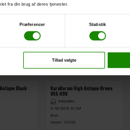
et fra din brug af deres tjenester.
Præferencer
Statistik
Tillad valgte
Antique Black
KaraKoram High Antique Brown
Ø55 H90
Placement
Indendørs
H: 90 CM Ø: 55 CM
Brun
Varenr.:
127535