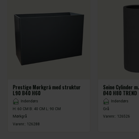
Prestige Mørkgrå med struktur
Seine Cylinder m.
L90 B40 H60
Ø40 H80 TREND
Placement
Placement
Indendørs
Indendørs
H: 60 CM B: 40 CM L: 90 CM
Grå
Mørkgrå
Varenr.:
126526
Varenr.:
126288