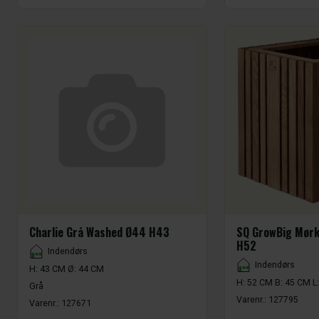
Charlie Grå Washed Ø44 H43
SQ GrowBig Mørk
H52
Placement
Indendørs
Placement
Indendørs
H: 43 CM Ø: 44 CM
H: 52 CM B: 45 CM L
Grå
Varenr.:
127795
Varenr.:
127671