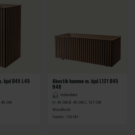
. hjul B45 L45
Akustik kumme m. hjul L121 B45
H40
Placement
Indendørs
: 45 CM
H: 40 CM B: 45 CM L: 121 CM
Woodlook
Varenr.:
126181