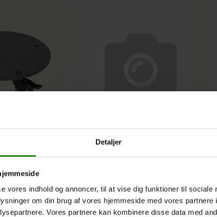
L Wagner
SMALL ISA Caramel L80 B40 H80
Detaljer
M. Hjul
Placement
Indendørs
 hjemmeside
H: 80 CM B: 40 CM L: 80 CM
Caramel
se vores indhold og annoncer, til at vise dig funktioner til sociale
Varenr.:
127284
oplysninger om din brug af vores hjemmeside med vores partnere i
ysepartnere. Vores partnere kan kombinere disse data med andr