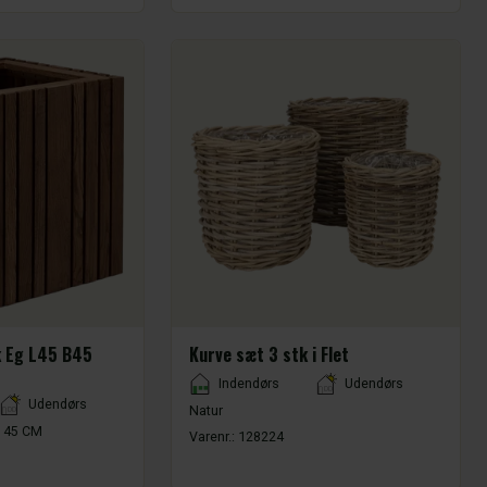
 Eg L45 B45
Kurve sæt 3 stk i Flet
Placement
Indendørs
Udendørs
Udendørs
Natur
: 45 CM
Varenr.:
128224