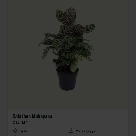
Calathea Makoyana
Ø14 H40
LightType
Lyst
Halvskygge