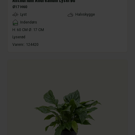
Anthurium Andreanum Lyserød
Ø17 H60
LightType
Lyst
Halvskygge
Placement
Indendørs
H: 60 CM Ø: 17 CM
Lyserød
Varenr.:
124420