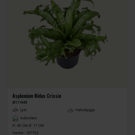
Asplenium Nidus Crissie
Ø17 H45
LightType
Lyst
Halvskygge
Placement
Indendørs
H: 45 CM Ø: 17 CM
Varenr.:
107762