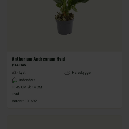
Anthurium Andreanum Hvid
Ø14 H45
LightType
Lyst
Halvskygge
Placement
Indendørs
H: 45 CM Ø: 14 CM
Hvid
Varenr.:
101692