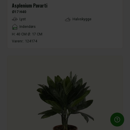
Asplenium Pavarti
Ø17 H40
LightType
Lyst
Halvskygge
Placement
Indendørs
H: 40 CM Ø: 17 CM
Varenr.:
124174