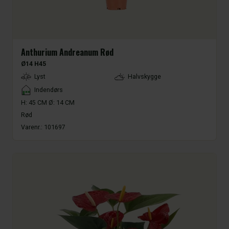
Anthurium Andreanum Rød
Ø14 H45
LightType
Lyst
Halvskygge
Placement
Indendørs
H: 45 CM Ø: 14 CM
Rød
Varenr.:
101697