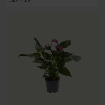
Varenr.:
106603