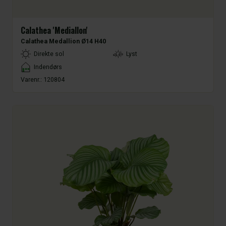
Calathea 'Mediallon'
Calathea Medallion Ø14 H40
LightType
Direkte sol
Lyst
Placement
Indendørs
Varenr.:
120804