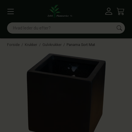
Vis menu
Log ind
Kurv
Søg
Forside
Krukker
Gulvkrukker
Panama Sort Mat