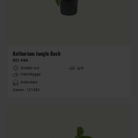
Anthurium Jungle Bush
Ø21 H60
LightType
Direkte sol
Lyst
Halvskygge
Placement
Indendørs
Varenr.:
121433