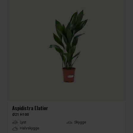
Aspidistra Elatior
Ø21 H100
LightType
Lyst
Skygge
Halvskygge