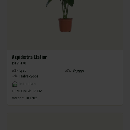
Aspidistra Elatior
Ø17 H70
LightType
Lyst
Skygge
Halvskygge
Placement
Indendørs
H: 70 CM Ø: 17 CM
Varenr.:
101702