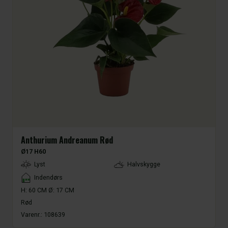
Anthurium Andreanum Rød
Ø17 H60
LightType
Lyst
Halvskygge
Placement
Indendørs
H: 60 CM Ø: 17 CM
Rød
Varenr.:
108639