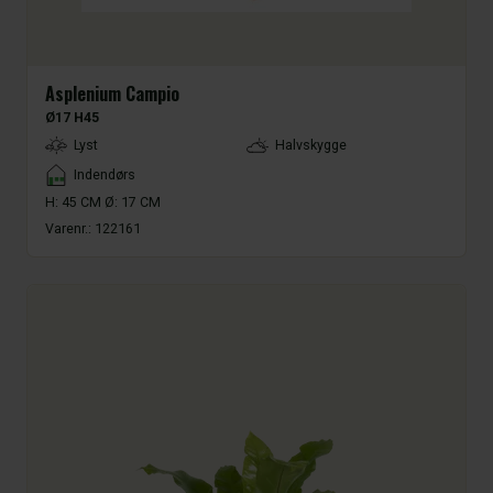
Asplenium Campio
Ø17 H45
LightType
Lyst
Halvskygge
Placement
Indendørs
H: 45 CM Ø: 17 CM
Varenr.:
122161