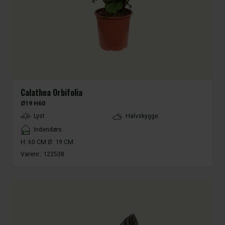
Calathea Orbifolia
Ø19 H60
LightType
Lyst
Halvskygge
Placement
Indendørs
H: 60 CM Ø: 19 CM
Varenr.:
122538