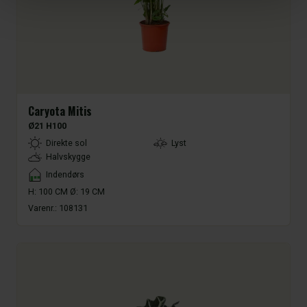
Caryota Mitis
Ø21 H100
LightType
Direkte sol
Lyst
Halvskygge
Placement
Indendørs
H: 100 CM Ø: 19 CM
Varenr.:
108131