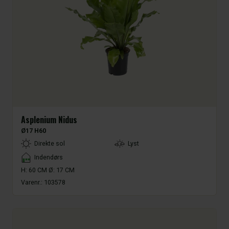
Asplenium Nidus
Ø17 H60
LightType
Direkte sol
Lyst
Placement
Indendørs
H: 60 CM Ø: 17 CM
Varenr.:
103578