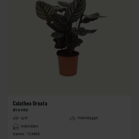
Calathea Ornata
Ø14 H50
LightType
Lyst
Halvskygge
Placement
Indendørs
Varenr.:
124450