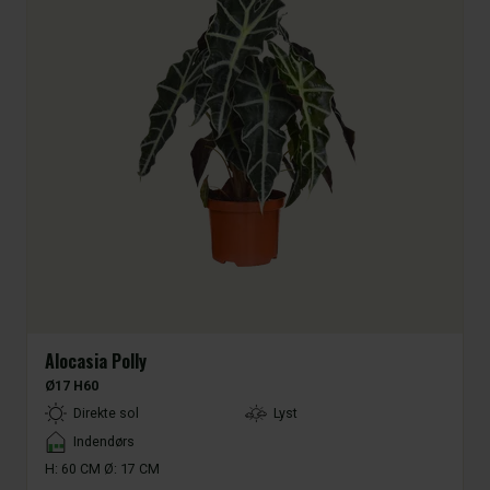
Alocasia Polly
Ø17 H60
LightType
Direkte sol
Lyst
Placement
Indendørs
H: 60 CM Ø: 17 CM