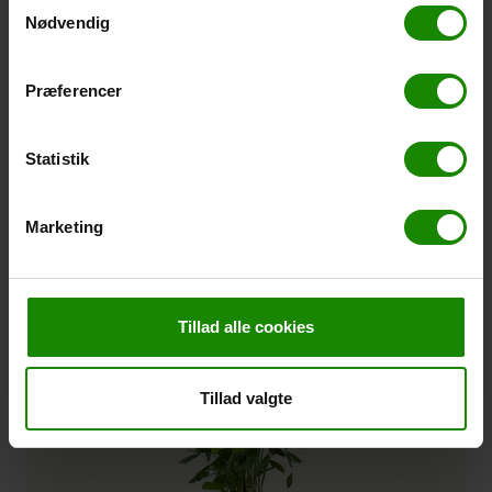
Samtykkevalg
Calathea Stella Ø14 H45
Nødvendig
LightType
Lyst
Halvskygge
Placement
Indendørs
Præferencer
H: 45 CM Ø: 14 CM
Grøn
Varenr.:
127321
Statistik
Marketing
Tillad alle cookies
Tillad valgte