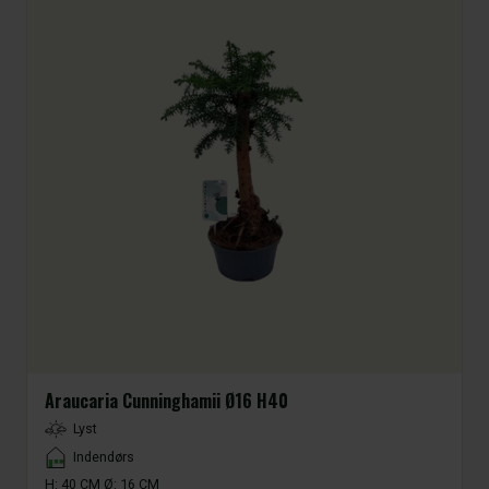
Araucaria Cunninghamii Ø16 H40
LightType
Lyst
Placement
Indendørs
H: 40 CM Ø: 16 CM