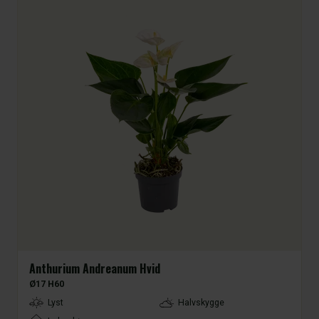
Anthurium Andreanum Hvid
Ø17 H60
LightType
Lyst
Halvskygge