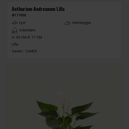
Anthurium Andreanum Lilla
Ø17 H50
LightType
Lyst
Halvskygge
Placement
Indendørs
H: 50 CM Ø: 17 CM
Lilla
Varenr.:
124459