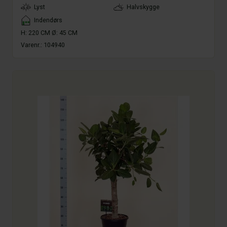
LightType
Lyst
Halvskygge
Placement
Indendørs
H: 220 CM Ø: 45 CM
Varenr.:
104940