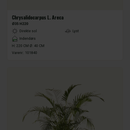
Chrysalidocarpus L. Areca
Ø35 H220
LightType
Direkte sol
Lyst
Placement
Indendørs
H: 220 CM Ø: 40 CM
Varenr.:
101840