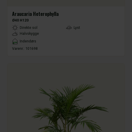
Araucaria Heterophylla
Ø40 H120
LightType
Direkte sol
Lyst
Halvskygge
Placement
Indendørs
Varenr.:
101698