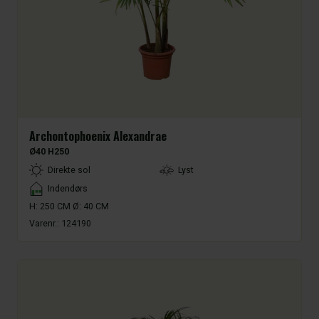
Archontophoenix Alexandrae
Ø40 H250
LightType
Direkte sol
Lyst
Placement
Indendørs
H: 250 CM Ø: 40 CM
Varenr.:
124190