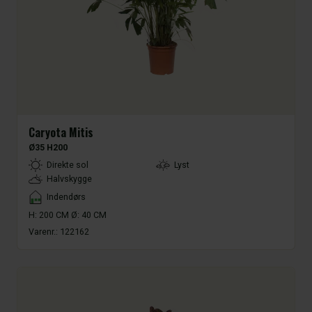
Caryota Mitis
Ø35 H200
LightType
Direkte sol
Lyst
Halvskygge
Placement
Indendørs
H: 200 CM Ø: 40 CM
Varenr.:
122162