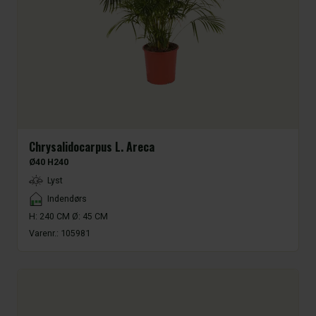
Chrysalidocarpus L. Areca
Ø40 H240
LightType
Lyst
Placement
Indendørs
H: 240 CM Ø: 45 CM
Varenr.:
105981