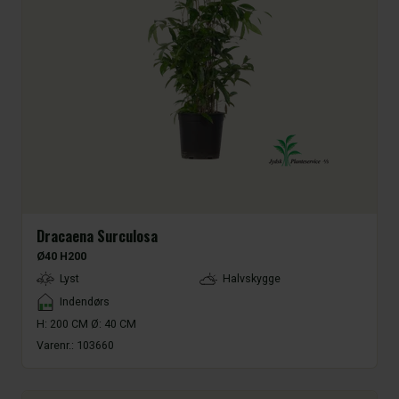
Dracaena Surculosa
Ø40 H200
LightType
Lyst
Halvskygge
Placement
Indendørs
H: 200 CM Ø: 40 CM
Varenr.:
103660