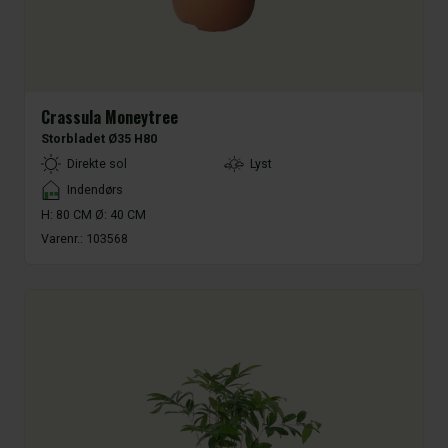
Crassula Moneytree
Storbladet Ø35 H80
LightType
Direkte sol
Lyst
Placement
Indendørs
H: 80 CM Ø: 40 CM
Varenr.:
103568