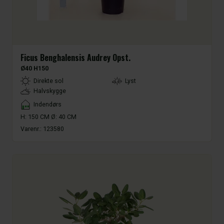
Ficus Benghalensis Audrey Opst.
Ø40 H150
LightType
Direkte sol
Lyst
Halvskygge
Placement
Indendørs
H: 150 CM Ø: 40 CM
Varenr.:
123580