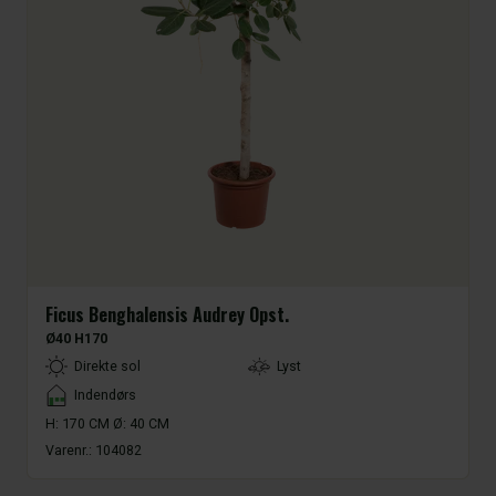
Ficus Benghalensis Audrey Opst.
Ø40 H170
LightType
Direkte sol
Lyst
Placement
Indendørs
H: 170 CM Ø: 40 CM
Varenr.:
104082