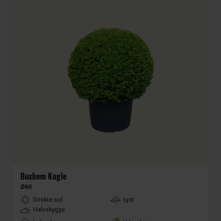
Buxbom Kugle
Ø60
LightType
Direkte sol
Lyst
Halvskygge