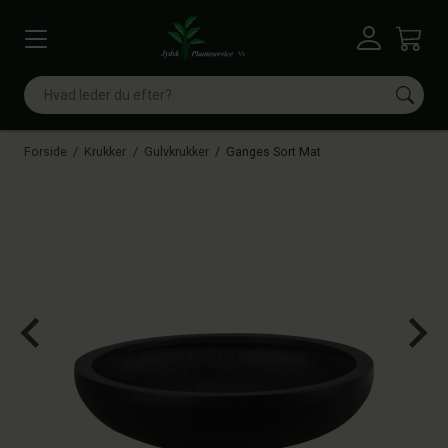
Vis menu
Log ind
Kurv
Søg
Forside
Krukker
Gulvkrukker
Ganges Sort Mat