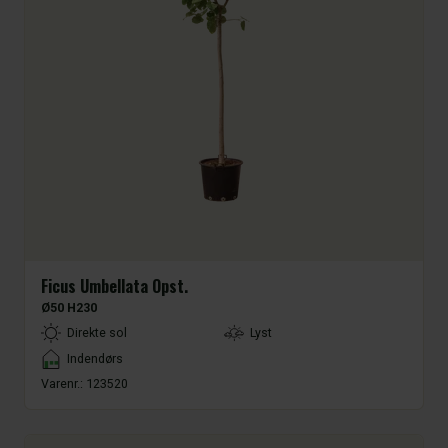
Ficus Umbellata Opst.
Ø50 H230
LightType
Direkte sol
Lyst
Placement
Indendørs
Varenr.:
123520