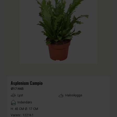
Asplenium Campio
Ø17 H45
LightType
Lyst
Halvskygge
Placement
Indendørs
H: 45 CM Ø: 17 CM
Varenr.:
122161