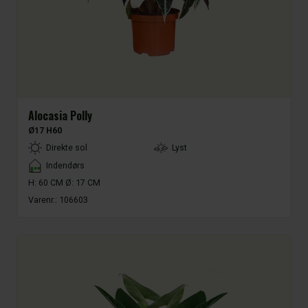
Alocasia Polly
Ø17 H60
LightType
Direkte sol
Lyst
Placement
Indendørs
H: 60 CM Ø: 17 CM
Varenr.:
106603