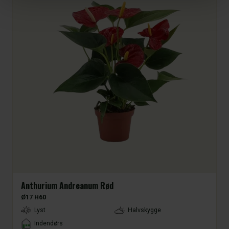
Anthurium Andreanum Rød
Ø17 H60
LightType
Lyst
Halvskygge
Placement
Indendørs