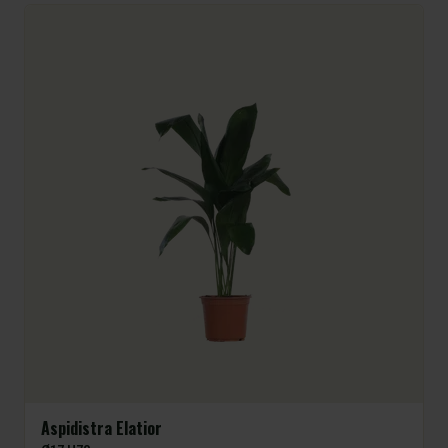
Aspidistra Elatior