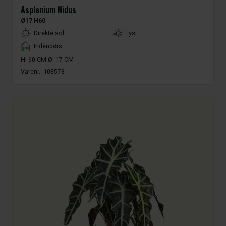
Asplenium Nidus
Ø17 H60
LightType
Direkte sol
Lyst
Placement
Indendørs
H: 60 CM Ø: 17 CM
Varenr.:
103578