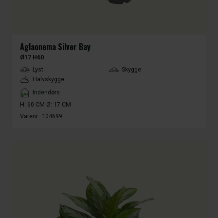
Aglaonema Silver Bay
Ø17 H60
LightType
Lyst
Skygge
Halvskygge
Placement
Indendørs
H: 60 CM Ø: 17 CM
Varenr.:
104699