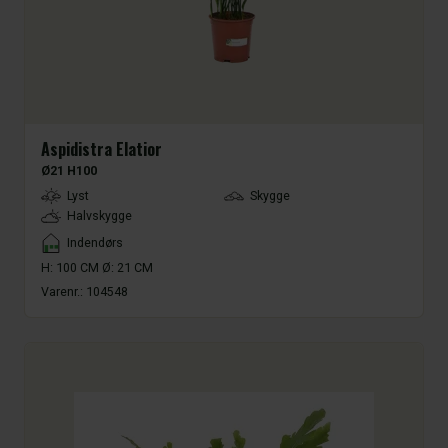
Aspidistra Elatior
Ø21 H100
LightType
Lyst
Skygge
Halvskygge
Placement
Indendørs
H: 100 CM Ø: 21 CM
Varenr.:
104548