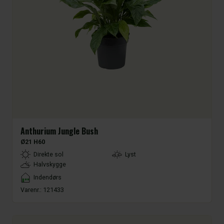
Anthurium Jungle Bush
Ø21 H60
LightType
Direkte sol
Lyst
Halvskygge
Placement
Indendørs
Varenr.:
121433