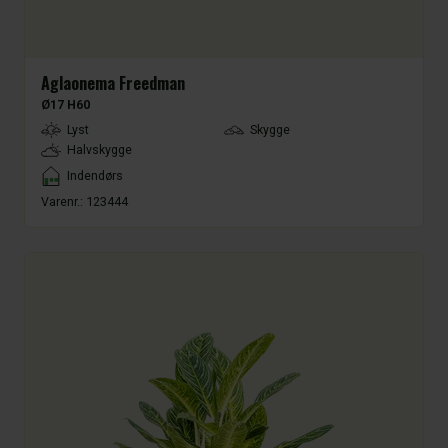
Aglaonema Freedman
Ø17 H60
LightType
Lyst
Skygge
Halvskygge
Placement
Indendørs
Varenr.:
123444