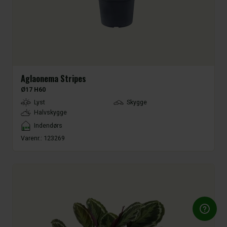
Aglaonema Stripes
Ø17 H60
LightType
Lyst
Skygge
Halvskygge
Placement
Indendørs
Varenr.:
123269