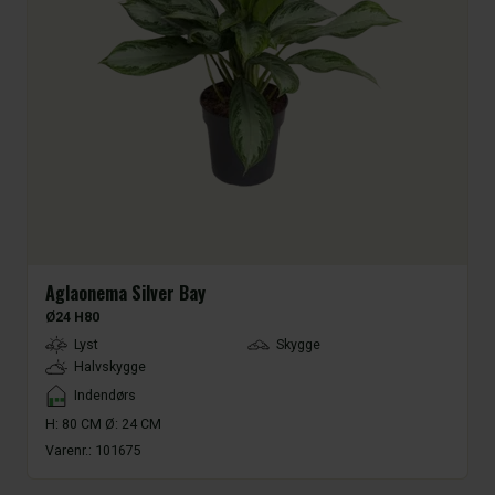
Aglaonema Silver Bay
Ø24 H80
LightType
Lyst
Skygge
Halvskygge
Placement
Indendørs
H: 80 CM Ø: 24 CM
Varenr.:
101675