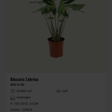
Alocasia Zebrina
Ø24 H100
LightType
Direkte sol
Lyst
Placement
Indendørs
H: 100 CM Ø: 24 CM
Varenr.:
120820