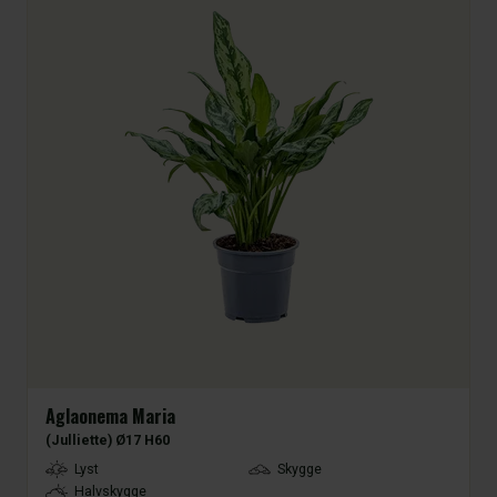
Aglaonema Maria
(Julliette) Ø17 H60
LightType
Lyst
Skygge
Halvskygge