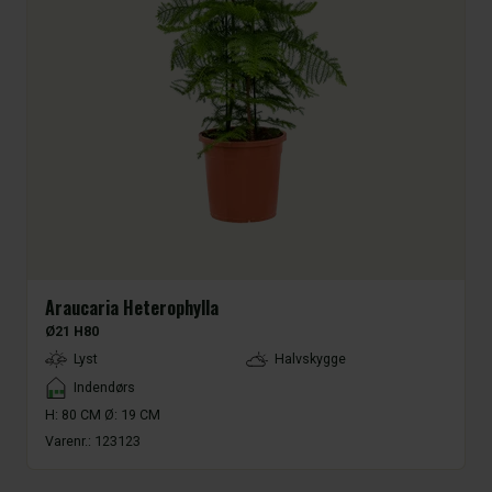
Araucaria Heterophylla
Ø21 H80
LightType
Lyst
Halvskygge
Placement
Indendørs
H: 80 CM Ø: 19 CM
Varenr.:
123123