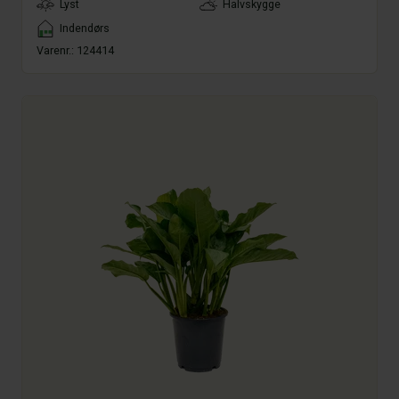
LightType
Lyst
Halvskygge
Placement
Indendørs
Varenr.:
124414