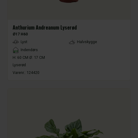
Anthurium Andreanum Lyserød
Ø17 H60
LightType
Lyst
Halvskygge
Placement
Indendørs
H: 60 CM Ø: 17 CM
Lyserød
Varenr.:
124420