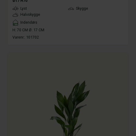
Ø17 H70
LightType
Lyst
Skygge
Halvskygge
Placement
Indendørs
H: 70 CM Ø: 17 CM
Varenr.:
101702