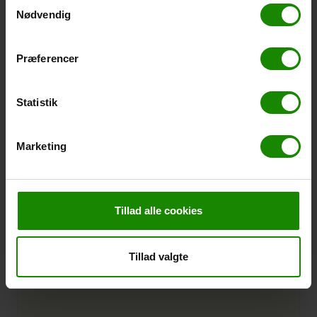
Samtykkevalg
Nødvendig
Præferencer
Statistik
Anthurium Andreanum Hvid
Marketing
Ø17 H60
LightType
Lyst
Halvskygge
Placement
Indendørs
H: 60 CM Ø: 17 CM
Tillad alle cookies
Hvid
Varenr.:
106873
Tillad valgte