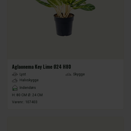
Aglaonema Key Lime Ø24 H80
LightType
Lyst
Skygge
Halvskygge
Placement
Indendørs
H: 80 CM Ø: 24 CM
Varenr.:
107403