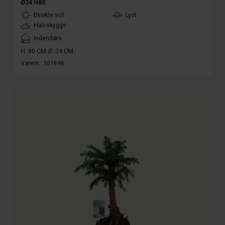
Ø24 H80
LightType
Direkte sol
Lyst
Halvskygge
Placement
Indendørs
H: 80 CM Ø: 24 CM
Varenr.:
101696