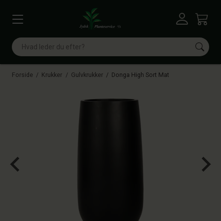
Vis menu
Log ind
Kurv
Søg
Forside
Krukker
Gulvkrukker
Donga High Sort Mat