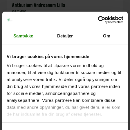
Anthurium Andreanum Lilla
Ø17 H50
LightType
Lyst
Halvskygge
Placement
Indendørs
H: 50 CM Ø: 17 CM
Samtykke
Detaljer
Om
Lilla
Varenr.:
124459
Vi bruger cookies på vores hjemmeside
Vi bruger cookies til at tilpasse vores indhold og
annoncer, til at vise dig funktioner til sociale medier og til
at analysere vores trafik. Vi deler også oplysninger om
din brug af vores hjemmeside med vores partnere inden
for sociale medier, annonceringspartnere og
analysepartnere. Vores partnere kan kombinere disse
data med andre oplysninger, du har givet dem, eller som
de har indsamlet fra din brug af deres tjenester.