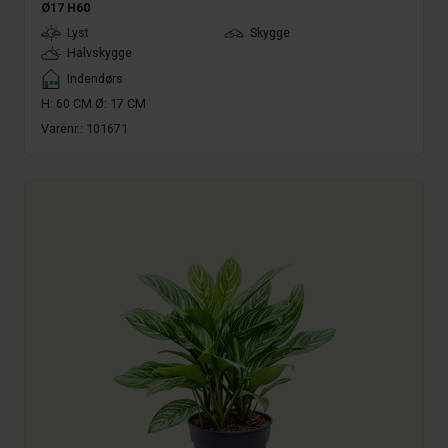
Ø17 H60
LightType
Lyst
Skygge
Halvskygge
Placement
Indendørs
H: 60 CM Ø: 17 CM
Varenr.:
101671