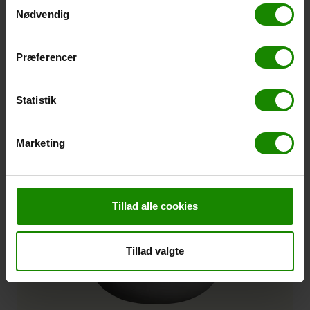
Samtykkevalg
H: 80 CM B: 40 CM L: 112 CM
Nødvendig
Sort Mat
Varenr.:
108587
Præferencer
Statistik
Marketing
Tillad alle cookies
Tillad valgte