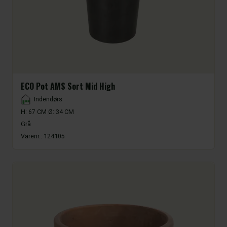
ECO Pot AMS Sort Mid High
Placement
Indendørs
H: 67 CM Ø: 34 CM
Grå
Varenr.:
124105