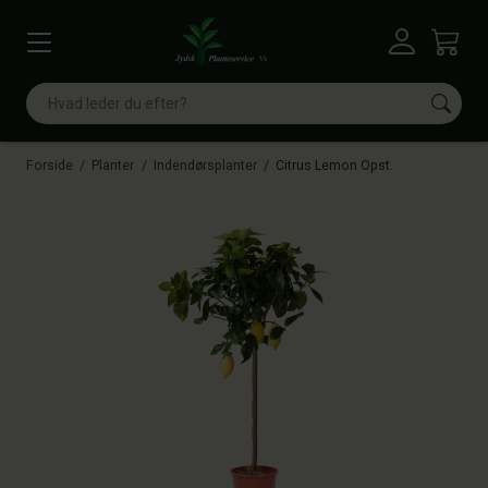
Vis menu
Log ind
Kurv
Søg
Forside
Planter
Indendørsplanter
Citrus Lemon Opst.