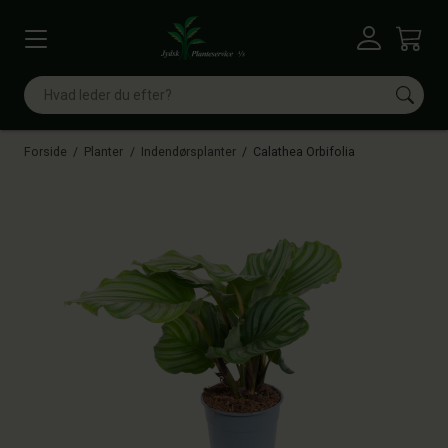
Vis menu
Log ind
Kurv
Søg
Forside
Planter
Indendørsplanter
Calathea Orbifolia