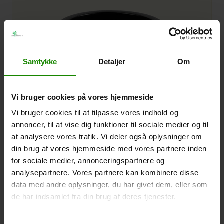
Samtykke
Detaljer
Om
Vi bruger cookies på vores hjemmeside
Vi bruger cookies til at tilpasse vores indhold og
annoncer, til at vise dig funktioner til sociale medier og til
at analysere vores trafik. Vi deler også oplysninger om
din brug af vores hjemmeside med vores partnere inden
for sociale medier, annonceringspartnere og
analysepartnere. Vores partnere kan kombinere disse
Chikuma Bowl Sort Mat
data med andre oplysninger, du har givet dem, eller som
Chikuma Bowl Sort mat Ø22 H15
de har indsamlet fra din brug af deres tjenester.
Placement
Indendørs
Sort Mat