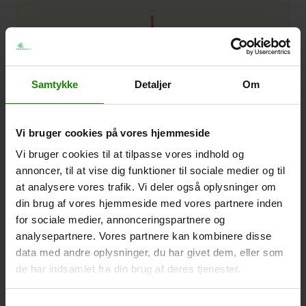
Samtykke
Detaljer
Om
Vi bruger cookies på vores hjemmeside
Vi bruger cookies til at tilpasse vores indhold og
annoncer, til at vise dig funktioner til sociale medier og til
at analysere vores trafik. Vi deler også oplysninger om
din brug af vores hjemmeside med vores partnere inden
for sociale medier, annonceringspartnere og
analysepartnere. Vores partnere kan kombinere disse
Charlie ampel Sort Mat
data med andre oplysninger, du har givet dem, eller som
Charlie Ampel Sort Ø18H18
de har indsamlet fra din brug af deres tjenester.
Placement
Indendørs
Udendørs
H: 17.5 CM Ø: 18 CM
Sort Mat