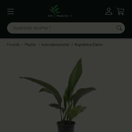
Vis menu
Log ind
Kurv
Søg
Forside
Planter
Indendørsplanter
Aspidistra Elatior