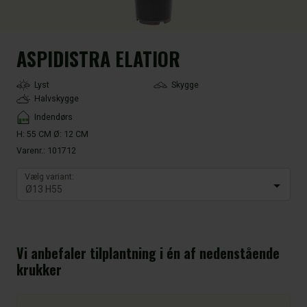
ASPIDISTRA ELATIOR
LightType
Lyst
Skygge
Halvskygge
Placement
Indendørs
H: 55 CM Ø: 12 CM
Varenr.:
101712
Vælg variant:
Vi anbefaler tilplantning i én af nedenstående
krukker