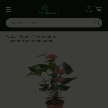
Vis menu
Log ind
Kurv
Søg
Forside
Planter
Indendørsplanter
Anthurium Andreanum Lyserød