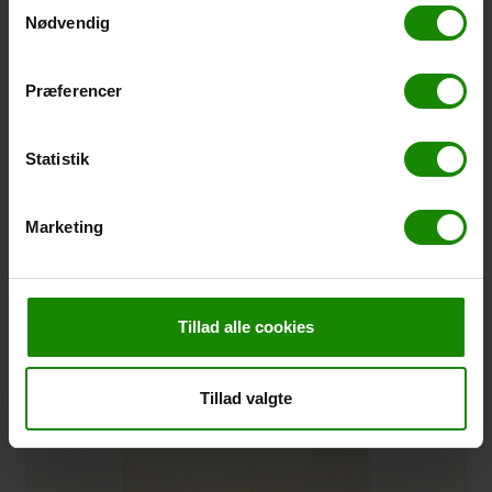
Samtykkevalg
Nødvendig
Præferencer
Donga Mini High Sort Blank
Ø17 H25
Placement
Indendørs
Statistik
H: 25 CM Ø: 17 CM
Sort Blank
Marketing
Varenr.:
120201
Tillad alle cookies
Tillad valgte