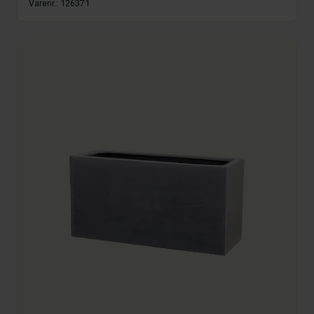
Varenr.:
126371