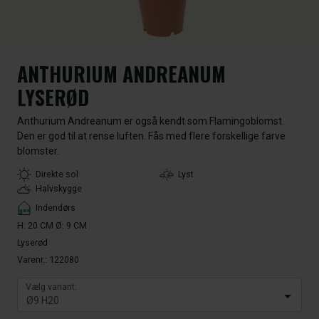
ANTHURIUM ANDREANUM
LYSERØD
Anthurium Andreanum er også kendt som Flamingoblomst.
Den er god til at rense luften. Fås med flere forskellige farve
blomster.
LightType
Direkte sol
Lyst
Halvskygge
Placement
Indendørs
H: 20 CM Ø: 9 CM
Lyserød
Varenr.:
122080
Vælg variant: